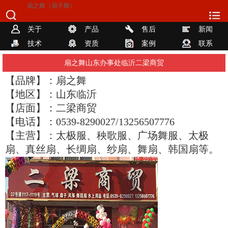
扇之舞（扇子舞）
关于
产品
售后
新闻
技术
资质
案例
联系
扇之舞山东办事处临沂二梁商贸
【品牌】：扇之舞
【地区】：山东临沂
【店面】：二梁商贸
【电话】：0539-8290027/13256507776
【主营】：太极服、秧歌服、广场舞服、太极
扇、真丝扇、长绸扇、纱扇、舞扇、韩国扇等。