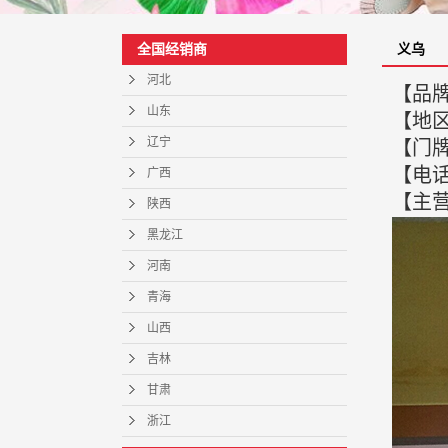
义乌
全国经销商
河北
【品
山东
【地区
辽宁
【门
【电话】
广西
【主
陕西
黑龙江
河南
青海
山西
吉林
甘肃
浙江