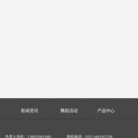
新闻资讯
舞蹈活动
产品中心
负责人手机：13653381545 座机电话：0311-66187228