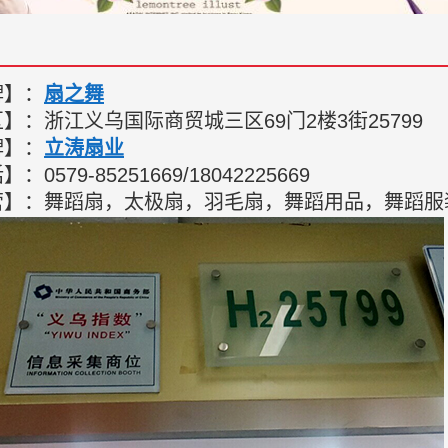
牌】：
扇之舞
】：浙江义乌国际商贸城三区69门2楼3街25799
牌】：
立涛扇业
：0579-85251669/18042225669
营】：舞蹈扇，太极扇，羽毛扇，舞蹈用品，舞蹈服