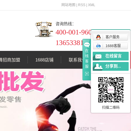
网站地图
|
RSS
|
XML
咨询热线：
400-001-9609
客户服务
13653381545
1688客服
在
在线留言
线
舞招商加盟
1688店铺
联系我们
客
分享到...
服
扫描二维码