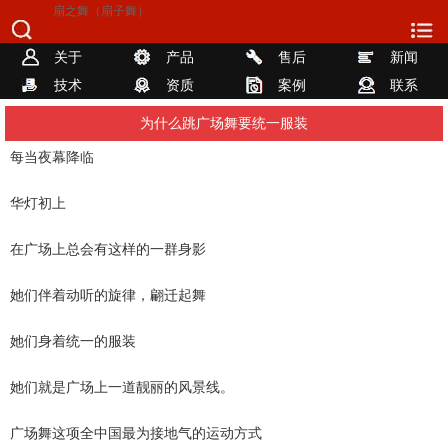
扇之舞（扇子舞）
关于
产品
售后
新闻
技术
资质
案例
联系
为什么跳广场舞要统一服装
每当夜幕降临
华灯初上
在广场上总会有这样的一群身影
她们伴着动听的旋律，翩迁起舞
她们身着统一的服装
她们就是广场上一道靓丽的风景线。
广场舞这项全中国最为接地气的运动方式