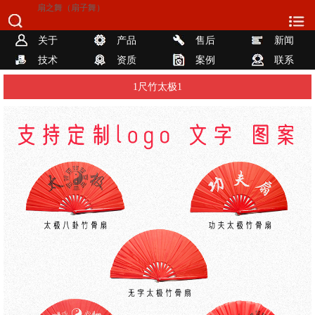
扇之舞（扇子舞）
关于
产品
售后
新闻
技术
资质
案例
联系
1尺竹太极1